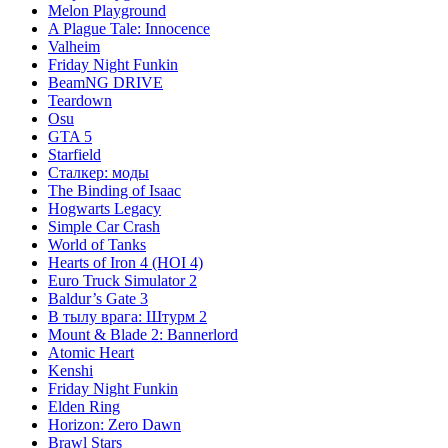
Melon Playground
A Plague Tale: Innocence
Valheim
Friday Night Funkin
BeamNG DRIVE
Teardown
Osu
GTA 5
Starfield
Сталкер: моды
The Binding of Isaac
Hogwarts Legacy
Simple Car Crash
World of Tanks
Hearts of Iron 4 (HOI 4)
Euro Truck Simulator 2
Baldur’s Gate 3
В тылу врага: Штурм 2
Mount & Blade 2: Bannerlord
Atomic Heart
Kenshi
Friday Night Funkin
Elden Ring
Horizon: Zero Dawn
Brawl Stars