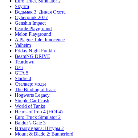
Euro Truck Simulator 2
Skyrim
Ведьмак 3: Дикая Охота
Cyberpunk 2077
Genshin Impact
People Playground
Melon Playground
A Plague Tale: Innocence
Valheim
Friday Night Funkin
BeamNG DRIVE
Teardown
Osu
GTA 5
Starfield
Сталкер: моды
The Binding of Isaac
Hogwarts Legacy
Simple Car Crash
World of Tanks
Hearts of Iron 4 (HOI 4)
Euro Truck Simulator 2
Baldur’s Gate 3
В тылу врага: Штурм 2
Mount & Blade 2: Bannerlord