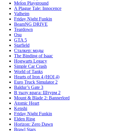
Melon Playground
A Plague Tale: Innocence
Valheim
Friday Night Funkin
BeamNG DRIVE
Teardown
Osu
GTA 5
Starfield
Сталкер: моды
The Binding of Isaac
Hogwarts Legacy
Simple Car Crash
World of Tanks
Hearts of Iron 4 (HOI 4)
Euro Truck Simulator 2
Baldur’s Gate 3
В тылу врага: Штурм 2
Mount & Blade 2: Bannerlord
Atomic Heart
Kenshi
Friday Night Funkin
Elden Ring
Horizon: Zero Dawn
Brawl Stars