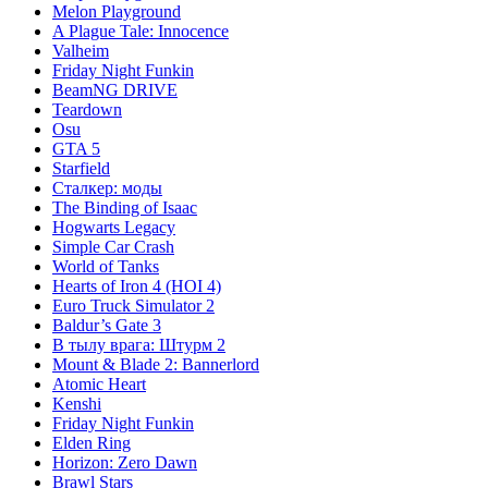
Melon Playground
A Plague Tale: Innocence
Valheim
Friday Night Funkin
BeamNG DRIVE
Teardown
Osu
GTA 5
Starfield
Сталкер: моды
The Binding of Isaac
Hogwarts Legacy
Simple Car Crash
World of Tanks
Hearts of Iron 4 (HOI 4)
Euro Truck Simulator 2
Baldur’s Gate 3
В тылу врага: Штурм 2
Mount & Blade 2: Bannerlord
Atomic Heart
Kenshi
Friday Night Funkin
Elden Ring
Horizon: Zero Dawn
Brawl Stars