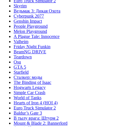
Euro Truck Simulator 2
Skyrim
Ведьмак 3: Дикая Охота
Cyberpunk 2077
Genshin Impact
People Playground
Melon Playground
A Plague Tale: Innocence
Valheim
Friday Night Funkin
BeamNG DRIVE
Teardown
Osu
GTA 5
Starfield
Сталкер: моды
The Binding of Isaac
Hogwarts Legacy
Simple Car Crash
World of Tanks
Hearts of Iron 4 (HOI 4)
Euro Truck Simulator 2
Baldur’s Gate 3
В тылу врага: Штурм 2
Mount & Blade 2: Bannerlord