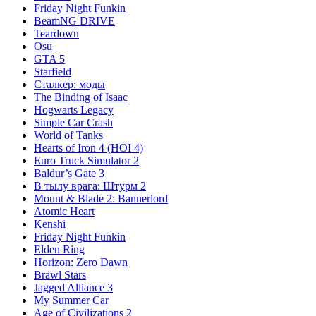
Friday Night Funkin
BeamNG DRIVE
Teardown
Osu
GTA 5
Starfield
Сталкер: моды
The Binding of Isaac
Hogwarts Legacy
Simple Car Crash
World of Tanks
Hearts of Iron 4 (HOI 4)
Euro Truck Simulator 2
Baldur’s Gate 3
В тылу врага: Штурм 2
Mount & Blade 2: Bannerlord
Atomic Heart
Kenshi
Friday Night Funkin
Elden Ring
Horizon: Zero Dawn
Brawl Stars
Jagged Alliance 3
My Summer Car
Age of Civilizations 2