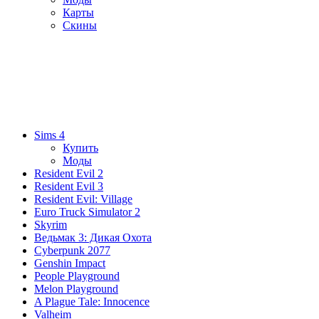
Карты
Скины
Sims 4
Купить
Моды
Resident Evil 2
Resident Evil 3
Resident Evil: Village
Euro Truck Simulator 2
Skyrim
Ведьмак 3: Дикая Охота
Cyberpunk 2077
Genshin Impact
People Playground
Melon Playground
A Plague Tale: Innocence
Valheim