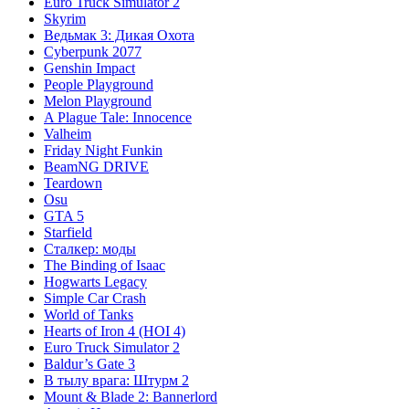
Euro Truck Simulator 2
Skyrim
Ведьмак 3: Дикая Охота
Cyberpunk 2077
Genshin Impact
People Playground
Melon Playground
A Plague Tale: Innocence
Valheim
Friday Night Funkin
BeamNG DRIVE
Teardown
Osu
GTA 5
Starfield
Сталкер: моды
The Binding of Isaac
Hogwarts Legacy
Simple Car Crash
World of Tanks
Hearts of Iron 4 (HOI 4)
Euro Truck Simulator 2
Baldur’s Gate 3
В тылу врага: Штурм 2
Mount & Blade 2: Bannerlord