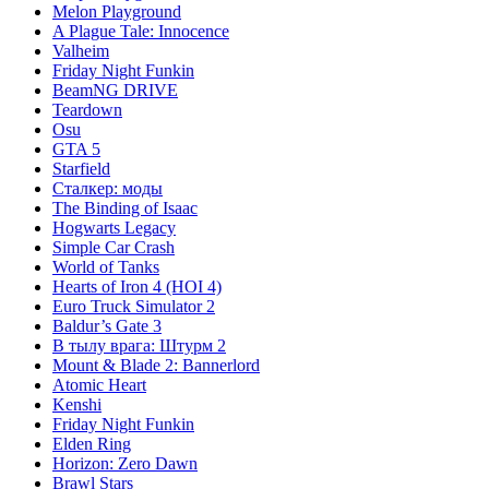
Melon Playground
A Plague Tale: Innocence
Valheim
Friday Night Funkin
BeamNG DRIVE
Teardown
Osu
GTA 5
Starfield
Сталкер: моды
The Binding of Isaac
Hogwarts Legacy
Simple Car Crash
World of Tanks
Hearts of Iron 4 (HOI 4)
Euro Truck Simulator 2
Baldur’s Gate 3
В тылу врага: Штурм 2
Mount & Blade 2: Bannerlord
Atomic Heart
Kenshi
Friday Night Funkin
Elden Ring
Horizon: Zero Dawn
Brawl Stars