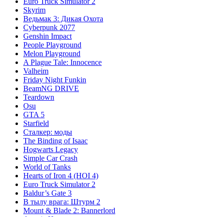
Euro Truck Simulator 2
Skyrim
Ведьмак 3: Дикая Охота
Cyberpunk 2077
Genshin Impact
People Playground
Melon Playground
A Plague Tale: Innocence
Valheim
Friday Night Funkin
BeamNG DRIVE
Teardown
Osu
GTA 5
Starfield
Сталкер: моды
The Binding of Isaac
Hogwarts Legacy
Simple Car Crash
World of Tanks
Hearts of Iron 4 (HOI 4)
Euro Truck Simulator 2
Baldur’s Gate 3
В тылу врага: Штурм 2
Mount & Blade 2: Bannerlord