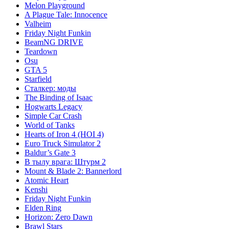
Melon Playground
A Plague Tale: Innocence
Valheim
Friday Night Funkin
BeamNG DRIVE
Teardown
Osu
GTA 5
Starfield
Сталкер: моды
The Binding of Isaac
Hogwarts Legacy
Simple Car Crash
World of Tanks
Hearts of Iron 4 (HOI 4)
Euro Truck Simulator 2
Baldur’s Gate 3
В тылу врага: Штурм 2
Mount & Blade 2: Bannerlord
Atomic Heart
Kenshi
Friday Night Funkin
Elden Ring
Horizon: Zero Dawn
Brawl Stars