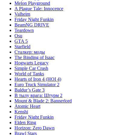
Melon Playground
A Plague Tale: Innocence
Valheim
Friday Night Funkin
BeamNG DRIVE
Teardown
Osu
GTA 5
Starfield
Сталкер: моды
The Binding of Isaac
Hogwarts Legacy
Simple Car Crash
World of Tanks
Hearts of Iron 4 (HOI 4)
Euro Truck Simulator 2
Baldur’s Gate 3
В тылу врага: Штурм 2
Mount & Blade 2: Bannerlord
Atomic Heart
Kenshi
Friday Night Funkin
Elden Ring
Horizon: Zero Dawn
Brawl Stars