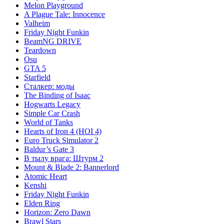
Melon Playground
A Plague Tale: Innocence
Valheim
Friday Night Funkin
BeamNG DRIVE
Teardown
Osu
GTA 5
Starfield
Сталкер: моды
The Binding of Isaac
Hogwarts Legacy
Simple Car Crash
World of Tanks
Hearts of Iron 4 (HOI 4)
Euro Truck Simulator 2
Baldur’s Gate 3
В тылу врага: Штурм 2
Mount & Blade 2: Bannerlord
Atomic Heart
Kenshi
Friday Night Funkin
Elden Ring
Horizon: Zero Dawn
Brawl Stars