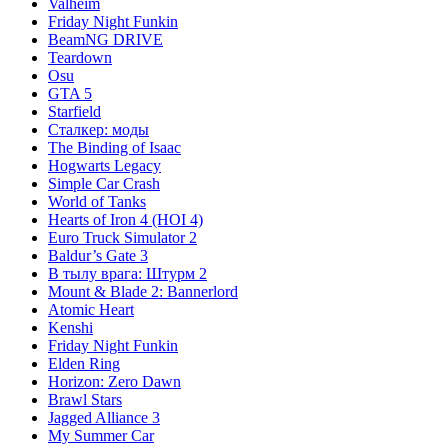
Valheim
Friday Night Funkin
BeamNG DRIVE
Teardown
Osu
GTA 5
Starfield
Сталкер: моды
The Binding of Isaac
Hogwarts Legacy
Simple Car Crash
World of Tanks
Hearts of Iron 4 (HOI 4)
Euro Truck Simulator 2
Baldur’s Gate 3
В тылу врага: Штурм 2
Mount & Blade 2: Bannerlord
Atomic Heart
Kenshi
Friday Night Funkin
Elden Ring
Horizon: Zero Dawn
Brawl Stars
Jagged Alliance 3
My Summer Car