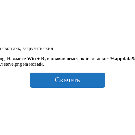
 свой акк, загрузить скин.
.png. Нажмите
Win + R,
в появившемся окне вставьте:
%appdata%\.
л steve.png на новый.
Скачать