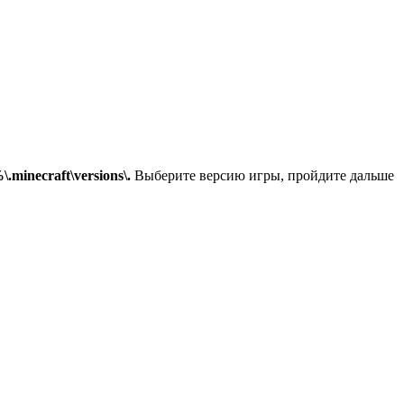
minecraft\versions\
.
Выберите версию игры, пройдите дальше