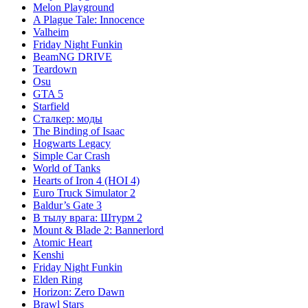
Melon Playground
A Plague Tale: Innocence
Valheim
Friday Night Funkin
BeamNG DRIVE
Teardown
Osu
GTA 5
Starfield
Сталкер: моды
The Binding of Isaac
Hogwarts Legacy
Simple Car Crash
World of Tanks
Hearts of Iron 4 (HOI 4)
Euro Truck Simulator 2
Baldur’s Gate 3
В тылу врага: Штурм 2
Mount & Blade 2: Bannerlord
Atomic Heart
Kenshi
Friday Night Funkin
Elden Ring
Horizon: Zero Dawn
Brawl Stars