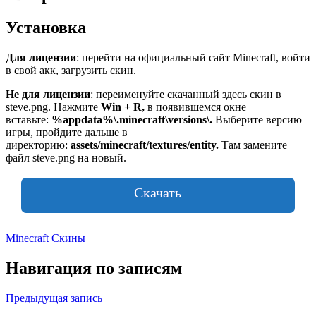
Установка
Для лицензии
: перейти на официальный сайт Minecraft, войти
в свой акк, загрузить скин.
Не для лицензии
: переименуйте скачанный здесь скин в
steve.png. Нажмите
Win + R,
в появившемся окне
вставьте:
%appdata%\.minecraft\versions\
.
Выберите версию
игры, пройдите дальше в
директорию:
assets/minecraft/textures/entity.
Там замените
файл steve.png на новый.
Скачать
Minecraft
Скины
Навигация по записям
Предыдущая запись