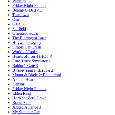
Valheim
Friday Night Funkin
BeamNG DRIVE
Teardown
Osu
GTA 5
Starfield
Сталкер: моды
The Binding of Isaac
Hogwarts Legacy
Simple Car Crash
World of Tanks
Hearts of Iron 4 (HOI 4)
Euro Truck Simulator 2
Baldur’s Gate 3
В тылу врага: Штурм 2
Mount & Blade 2: Bannerlord
Atomic Heart
Kenshi
Friday Night Funkin
Elden Ring
Horizon: Zero Dawn
Brawl Stars
Jagged Alliance 3
My Summer Car