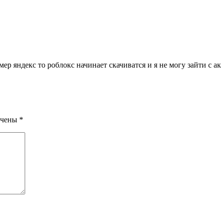
имер яндекс то роблокс начинает скачиватся и я не могу зайти с а
ечены
*