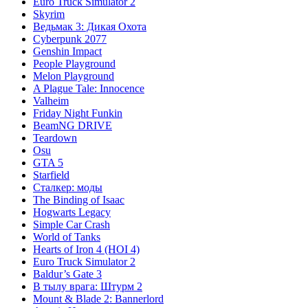
Euro Truck Simulator 2
Skyrim
Ведьмак 3: Дикая Охота
Cyberpunk 2077
Genshin Impact
People Playground
Melon Playground
A Plague Tale: Innocence
Valheim
Friday Night Funkin
BeamNG DRIVE
Teardown
Osu
GTA 5
Starfield
Сталкер: моды
The Binding of Isaac
Hogwarts Legacy
Simple Car Crash
World of Tanks
Hearts of Iron 4 (HOI 4)
Euro Truck Simulator 2
Baldur’s Gate 3
В тылу врага: Штурм 2
Mount & Blade 2: Bannerlord