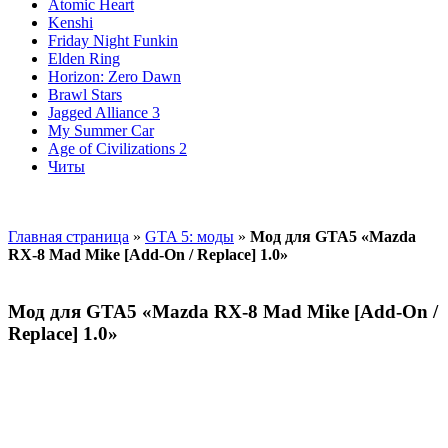
Atomic Heart
Kenshi
Friday Night Funkin
Elden Ring
Horizon: Zero Dawn
Brawl Stars
Jagged Alliance 3
My Summer Car
Age of Civilizations 2
Читы
Главная страница
»
GTA 5: моды
»
Мод для GTA5 «Mazda
RX-8 Mad Mike [Add-On / Replace] 1.0»
Мод для GTA5 «Mazda RX-8 Mad Mike [Add-On /
Replace] 1.0»