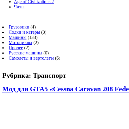
Age of Civilizations 2
Читы
Грузовики
(4)
Лодки и катеры
(3)
Машины
(133)
Мотоциклы
(2)
Прочее
(2)
Русские машины
(0)
Самолеты и вертолеты
(6)
Рубрика:
Транспорт
Мод для GTA5 «Cessna Caravan 208 Fed