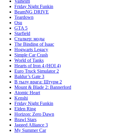
Valheim
Friday Night Funkin
BeamNG DRIVE
Teardown
Osu
GTA 5
Starfield
Сталкер: моды
The Binding of Isaac
Hogwarts Legacy
Simple Car Crash
World of Tanks
Hearts of Iron 4 (HOI 4)
Euro Truck Simulator 2
Baldur’s Gate 3
В тылу врага: Штурм 2
Mount & Blade 2: Bannerlord
Atomic Heart
Kenshi
Friday Night Funkin
Elden Ring
Horizon: Zero Dawn
Brawl Stars
Jagged Alliance 3
My Summer Car