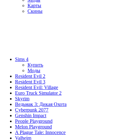
Карты
Скины
Sims 4
Купить
Моды
Resident Evil 2
Resident Evil 3
Resident Evil: Village
Euro Truck Simulator 2
Skyrim
Ведьмак 3: Дикая Охота
Cyberpunk 2077
Genshin Impact
People Playground
Melon Playground
A Plague Tale: Innocence
Valheim