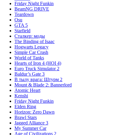
Friday Night Funkin
BeamNG DRIVE
Teardown
Osu
GTA 5
Starfield
Сталкер: моды
The Binding of Isaac
Hogwarts Legacy
Simple Car Crash
World of Tanks
Hearts of Iron 4 (HOI 4)
Euro Truck Simulator 2
Baldur’s Gate 3
В тылу врага: Штурм 2
Mount & Blade 2: Bannerlord
Atomic Heart
Kenshi
Friday Night Funkin
Elden Ring
Horizon: Zero Dawn
Brawl Stars
Jagged Alliance 3
My Summer Car
Age of Civilizations 2