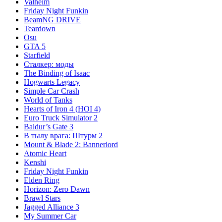
Valheim
Friday Night Funkin
BeamNG DRIVE
Teardown
Osu
GTA 5
Starfield
Сталкер: моды
The Binding of Isaac
Hogwarts Legacy
Simple Car Crash
World of Tanks
Hearts of Iron 4 (HOI 4)
Euro Truck Simulator 2
Baldur’s Gate 3
В тылу врага: Штурм 2
Mount & Blade 2: Bannerlord
Atomic Heart
Kenshi
Friday Night Funkin
Elden Ring
Horizon: Zero Dawn
Brawl Stars
Jagged Alliance 3
My Summer Car