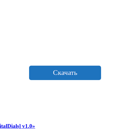
Скачать
alDials] v1.0»