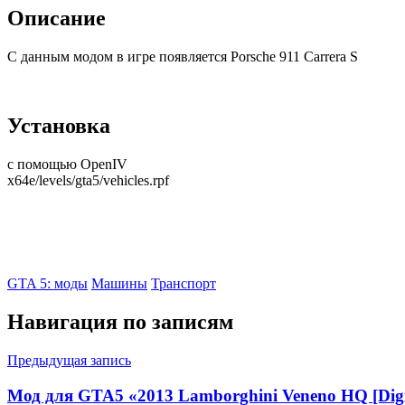
Описание
С данным модом в игре появляется Porsche 911 Carrera S
Установка
с помощью OpenIV
x64e/levels/gta5/vehicles.rpf
GTA 5: моды
Машины
Транспорт
Навигация по записям
Предыдущая запись
Мод для GTA5 «2013 Lamborghini Veneno HQ [Digit