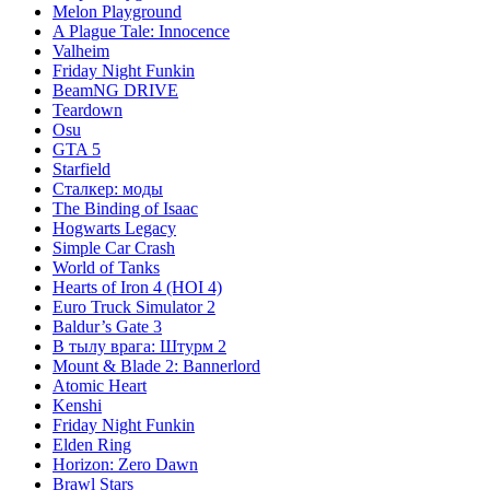
Melon Playground
A Plague Tale: Innocence
Valheim
Friday Night Funkin
BeamNG DRIVE
Teardown
Osu
GTA 5
Starfield
Сталкер: моды
The Binding of Isaac
Hogwarts Legacy
Simple Car Crash
World of Tanks
Hearts of Iron 4 (HOI 4)
Euro Truck Simulator 2
Baldur’s Gate 3
В тылу врага: Штурм 2
Mount & Blade 2: Bannerlord
Atomic Heart
Kenshi
Friday Night Funkin
Elden Ring
Horizon: Zero Dawn
Brawl Stars