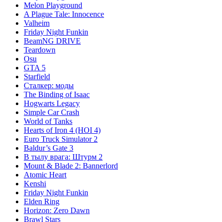
Melon Playground
A Plague Tale: Innocence
Valheim
Friday Night Funkin
BeamNG DRIVE
Teardown
Osu
GTA 5
Starfield
Сталкер: моды
The Binding of Isaac
Hogwarts Legacy
Simple Car Crash
World of Tanks
Hearts of Iron 4 (HOI 4)
Euro Truck Simulator 2
Baldur’s Gate 3
В тылу врага: Штурм 2
Mount & Blade 2: Bannerlord
Atomic Heart
Kenshi
Friday Night Funkin
Elden Ring
Horizon: Zero Dawn
Brawl Stars