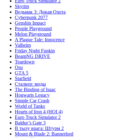
Euro Truck Simulator 2
Skyrim
Ведьмак 3: Дикая Охота
Cyberpunk 2077
Genshin Impact
People Playground
Melon Playground
A Plague Tale: Innocence
Valheim
Friday Night Funkin
BeamNG DRIVE
Teardown
Osu
GTA 5
Starfield
Сталкер: моды
The Binding of Isaac
Hogwarts Legacy
Simple Car Crash
World of Tanks
Hearts of Iron 4 (HOI 4)
Euro Truck Simulator 2
Baldur’s Gate 3
В тылу врага: Штурм 2
Mount & Blade 2: Bannerlord