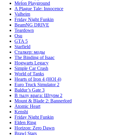
Melon Playground
A Plague Tale: Innocence
Valheim
Friday Night Funkin
BeamNG DRIVE
Teardown
Osu
GTA 5
Starfield
Сталкер: моды
The Binding of Isaac
Hogwarts Legacy
Simple Car Crash
World of Tanks
Hearts of Iron 4 (HOI 4)
Euro Truck Simulator 2
Baldur’s Gate 3
В тылу врага: Штурм 2
Mount & Blade 2: Bannerlord
Atomic Heart
Kenshi
Friday Night Funkin
Elden Ring
Horizon: Zero Dawn
Brawl Stars