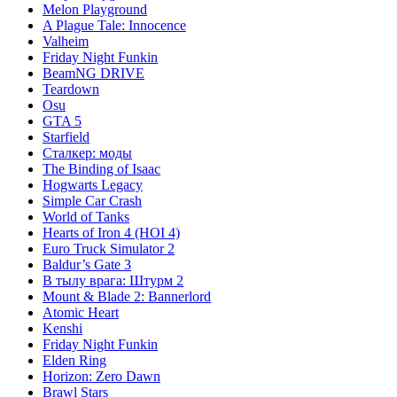
Melon Playground
A Plague Tale: Innocence
Valheim
Friday Night Funkin
BeamNG DRIVE
Teardown
Osu
GTA 5
Starfield
Сталкер: моды
The Binding of Isaac
Hogwarts Legacy
Simple Car Crash
World of Tanks
Hearts of Iron 4 (HOI 4)
Euro Truck Simulator 2
Baldur’s Gate 3
В тылу врага: Штурм 2
Mount & Blade 2: Bannerlord
Atomic Heart
Kenshi
Friday Night Funkin
Elden Ring
Horizon: Zero Dawn
Brawl Stars