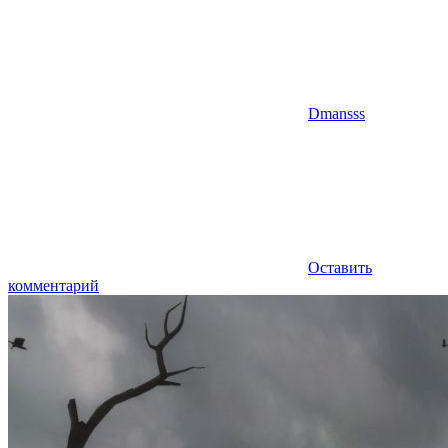
Dmansss
Оставить
комментарий