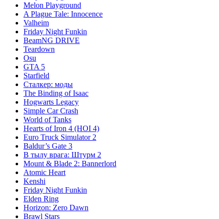
Melon Playground
A Plague Tale: Innocence
Valheim
Friday Night Funkin
BeamNG DRIVE
Teardown
Osu
GTA 5
Starfield
Сталкер: моды
The Binding of Isaac
Hogwarts Legacy
Simple Car Crash
World of Tanks
Hearts of Iron 4 (HOI 4)
Euro Truck Simulator 2
Baldur’s Gate 3
В тылу врага: Штурм 2
Mount & Blade 2: Bannerlord
Atomic Heart
Kenshi
Friday Night Funkin
Elden Ring
Horizon: Zero Dawn
Brawl Stars