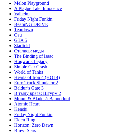
Melon Playground
A Plague Tale: Innocence
Valheim
Friday Night Funkin
BeamNG DRIVE
Teardown
Osu
GTA 5
Starfield
Сталкер: моды
The Binding of Isaac
Hogwarts Legacy
Simple Car Crash
World of Tanks
Hearts of Iron 4 (HOI 4)
Euro Truck Simulator 2
Baldur’s Gate 3
В тылу врага: Штурм 2
Mount & Blade 2: Bannerlord
Atomic Heart
Kenshi
Friday Night Funkin
Elden Ring
Horizon: Zero Dawn
Brawl Stars