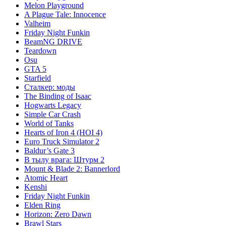
Melon Playground
A Plague Tale: Innocence
Valheim
Friday Night Funkin
BeamNG DRIVE
Teardown
Osu
GTA 5
Starfield
Сталкер: моды
The Binding of Isaac
Hogwarts Legacy
Simple Car Crash
World of Tanks
Hearts of Iron 4 (HOI 4)
Euro Truck Simulator 2
Baldur’s Gate 3
В тылу врага: Штурм 2
Mount & Blade 2: Bannerlord
Atomic Heart
Kenshi
Friday Night Funkin
Elden Ring
Horizon: Zero Dawn
Brawl Stars