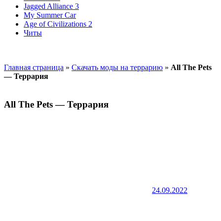
Jagged Alliance 3
My Summer Car
Age of Civilizations 2
Читы
Главная страница
»
Скачать моды на террарию
»
All The Pets
— Террария
All The Pets — Террария
24.09.2022