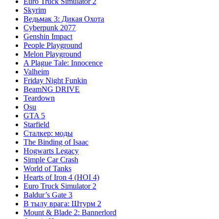
Euro Truck Simulator 2
Skyrim
Ведьмак 3: Дикая Охота
Cyberpunk 2077
Genshin Impact
People Playground
Melon Playground
A Plague Tale: Innocence
Valheim
Friday Night Funkin
BeamNG DRIVE
Teardown
Osu
GTA 5
Starfield
Сталкер: моды
The Binding of Isaac
Hogwarts Legacy
Simple Car Crash
World of Tanks
Hearts of Iron 4 (HOI 4)
Euro Truck Simulator 2
Baldur’s Gate 3
В тылу врага: Штурм 2
Mount & Blade 2: Bannerlord