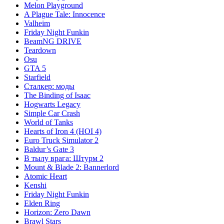
Melon Playground
A Plague Tale: Innocence
Valheim
Friday Night Funkin
BeamNG DRIVE
Teardown
Osu
GTA 5
Starfield
Сталкер: моды
The Binding of Isaac
Hogwarts Legacy
Simple Car Crash
World of Tanks
Hearts of Iron 4 (HOI 4)
Euro Truck Simulator 2
Baldur’s Gate 3
В тылу врага: Штурм 2
Mount & Blade 2: Bannerlord
Atomic Heart
Kenshi
Friday Night Funkin
Elden Ring
Horizon: Zero Dawn
Brawl Stars