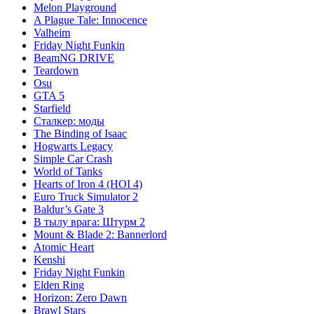
Melon Playground
A Plague Tale: Innocence
Valheim
Friday Night Funkin
BeamNG DRIVE
Teardown
Osu
GTA 5
Starfield
Сталкер: моды
The Binding of Isaac
Hogwarts Legacy
Simple Car Crash
World of Tanks
Hearts of Iron 4 (HOI 4)
Euro Truck Simulator 2
Baldur’s Gate 3
В тылу врага: Штурм 2
Mount & Blade 2: Bannerlord
Atomic Heart
Kenshi
Friday Night Funkin
Elden Ring
Horizon: Zero Dawn
Brawl Stars