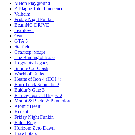
Melon Playground
A Plague Tale: Innocence
Valheim
Friday Night Funkin
BeamNG DRIVE
Teardown
Osu
GTA 5
Starfield
Сталкер: моды
The Binding of Isaac
Hogwarts Legacy
Simple Car Crash
World of Tanks
Hearts of Iron 4 (HOI 4)
Euro Truck Simulator 2
Baldur’s Gate 3
В тылу врага: Штурм 2
Mount & Blade 2: Bannerlord
Atomic Heart
Kenshi
Friday Night Funkin
Elden Ring
Horizon: Zero Dawn
Brawl Stars