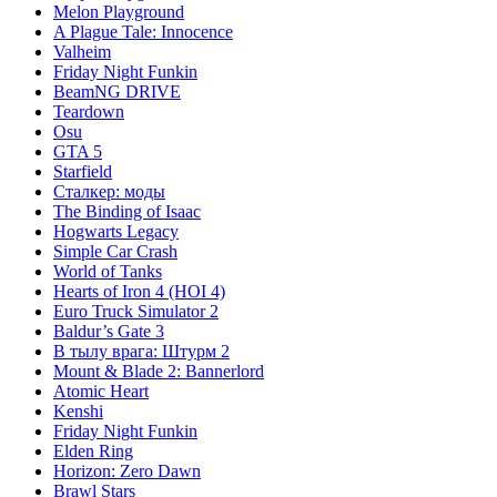
Melon Playground
A Plague Tale: Innocence
Valheim
Friday Night Funkin
BeamNG DRIVE
Teardown
Osu
GTA 5
Starfield
Сталкер: моды
The Binding of Isaac
Hogwarts Legacy
Simple Car Crash
World of Tanks
Hearts of Iron 4 (HOI 4)
Euro Truck Simulator 2
Baldur’s Gate 3
В тылу врага: Штурм 2
Mount & Blade 2: Bannerlord
Atomic Heart
Kenshi
Friday Night Funkin
Elden Ring
Horizon: Zero Dawn
Brawl Stars