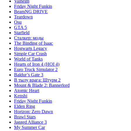
Valheim
Friday Night Funkin
BeamNG DRIVE
Teardown
Osu
GTA 5
Starfield
Сталкер: моды
The Binding of Isaac
Hogwarts Legacy
Simple Car Crash
World of Tanks
Hearts of Iron 4 (HOI 4)
Euro Truck Simulator 2
Baldur’s Gate 3
В тылу врага: Штурм 2
Mount & Blade 2: Bannerlord
Atomic Heart
Kenshi
Friday Night Funkin
Elden Ring
Horizon: Zero Dawn
Brawl Stars
Jagged Alliance 3
My Summer Car