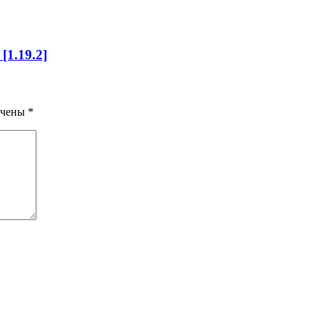
[1.19.2]
ечены
*