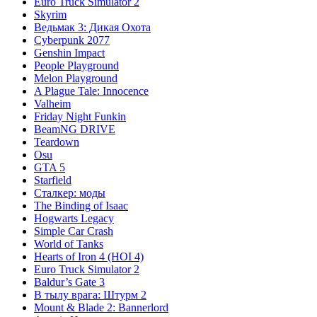
Euro Truck Simulator 2
Skyrim
Ведьмак 3: Дикая Охота
Cyberpunk 2077
Genshin Impact
People Playground
Melon Playground
A Plague Tale: Innocence
Valheim
Friday Night Funkin
BeamNG DRIVE
Teardown
Osu
GTA 5
Starfield
Сталкер: моды
The Binding of Isaac
Hogwarts Legacy
Simple Car Crash
World of Tanks
Hearts of Iron 4 (HOI 4)
Euro Truck Simulator 2
Baldur’s Gate 3
В тылу врага: Штурм 2
Mount & Blade 2: Bannerlord