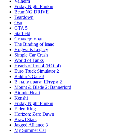
Valheim
Friday Night Funkin
BeamNG DRIVE
Teardown
Osu
GTA 5
Starfield
Сталкер: моды
The Binding of Isaac
Hogwarts Legacy
Simple Car Crash
World of Tanks
Hearts of Iron 4 (HOI 4)
Euro Truck Simulator 2
Baldur’s Gate 3
В тылу врага: Штурм 2
Mount & Blade 2: Bannerlord
Atomic Heart
Kenshi
Friday Night Funkin
Elden Ring
Horizon: Zero Dawn
Brawl Stars
Jagged Alliance 3
My Summer Car