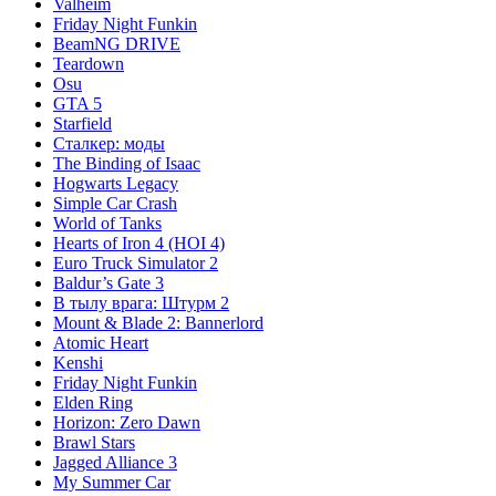
Valheim
Friday Night Funkin
BeamNG DRIVE
Teardown
Osu
GTA 5
Starfield
Сталкер: моды
The Binding of Isaac
Hogwarts Legacy
Simple Car Crash
World of Tanks
Hearts of Iron 4 (HOI 4)
Euro Truck Simulator 2
Baldur’s Gate 3
В тылу врага: Штурм 2
Mount & Blade 2: Bannerlord
Atomic Heart
Kenshi
Friday Night Funkin
Elden Ring
Horizon: Zero Dawn
Brawl Stars
Jagged Alliance 3
My Summer Car