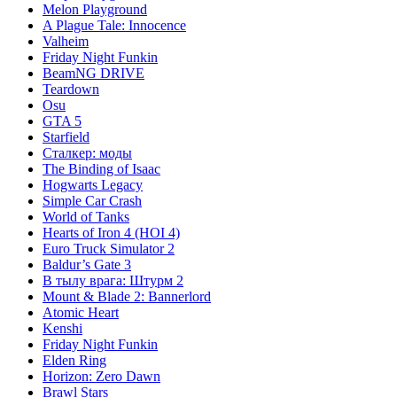
Melon Playground
A Plague Tale: Innocence
Valheim
Friday Night Funkin
BeamNG DRIVE
Teardown
Osu
GTA 5
Starfield
Сталкер: моды
The Binding of Isaac
Hogwarts Legacy
Simple Car Crash
World of Tanks
Hearts of Iron 4 (HOI 4)
Euro Truck Simulator 2
Baldur’s Gate 3
В тылу врага: Штурм 2
Mount & Blade 2: Bannerlord
Atomic Heart
Kenshi
Friday Night Funkin
Elden Ring
Horizon: Zero Dawn
Brawl Stars