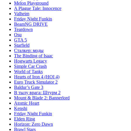
Melon Playground
A Plague Tale: Innocence
Valheim
Friday Night Funkin
BeamNG DRIVE
Teardown
Osu
GTA 5
Starfield
Сталкер: моды
The Binding of Isaac
Hogwarts Legacy
Simple Car Crash
World of Tanks
Hearts of Iron 4 (HOI 4)
Euro Truck Simulator 2
Baldur’s Gate 3
В тылу врага: Штурм 2
Mount & Blade 2: Bannerlord
Atomic Heart
Kenshi
Friday Night Funkin
Elden Ring
Horizon: Zero Dawn
Brawl Stars