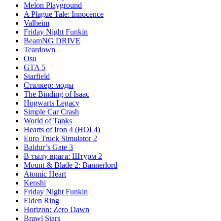
Melon Playground
A Plague Tale: Innocence
Valheim
Friday Night Funkin
BeamNG DRIVE
Teardown
Osu
GTA 5
Starfield
Сталкер: моды
The Binding of Isaac
Hogwarts Legacy
Simple Car Crash
World of Tanks
Hearts of Iron 4 (HOI 4)
Euro Truck Simulator 2
Baldur’s Gate 3
В тылу врага: Штурм 2
Mount & Blade 2: Bannerlord
Atomic Heart
Kenshi
Friday Night Funkin
Elden Ring
Horizon: Zero Dawn
Brawl Stars