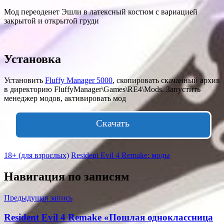
Мод переоденет Эшли в латексный костюм с вариацией
закрытой и открытой груди
Установка
Установить
Fluffy Manager 5000
, скопировать скачанный архив
в директорию FluffyManager\Games\RE4\Mods. Запустить
менеджер модов, активировать мод
Скачать
18+ (для взрослых)
Resident Evil 4 Remake: моды
Навигация по записям
Предыдущая запись
Resident Evil 4 Remake «Пошлая одноклассница