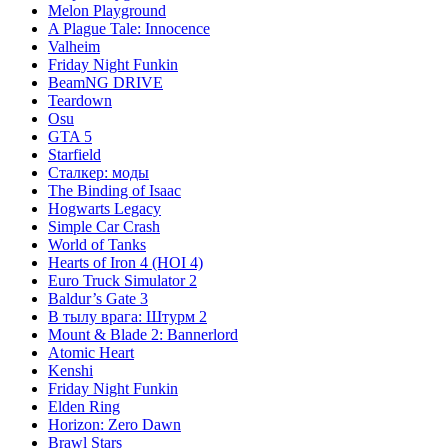
Melon Playground
A Plague Tale: Innocence
Valheim
Friday Night Funkin
BeamNG DRIVE
Teardown
Osu
GTA 5
Starfield
Сталкер: моды
The Binding of Isaac
Hogwarts Legacy
Simple Car Crash
World of Tanks
Hearts of Iron 4 (HOI 4)
Euro Truck Simulator 2
Baldur’s Gate 3
В тылу врага: Штурм 2
Mount & Blade 2: Bannerlord
Atomic Heart
Kenshi
Friday Night Funkin
Elden Ring
Horizon: Zero Dawn
Brawl Stars