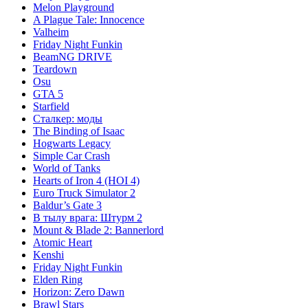
Melon Playground
A Plague Tale: Innocence
Valheim
Friday Night Funkin
BeamNG DRIVE
Teardown
Osu
GTA 5
Starfield
Сталкер: моды
The Binding of Isaac
Hogwarts Legacy
Simple Car Crash
World of Tanks
Hearts of Iron 4 (HOI 4)
Euro Truck Simulator 2
Baldur’s Gate 3
В тылу врага: Штурм 2
Mount & Blade 2: Bannerlord
Atomic Heart
Kenshi
Friday Night Funkin
Elden Ring
Horizon: Zero Dawn
Brawl Stars