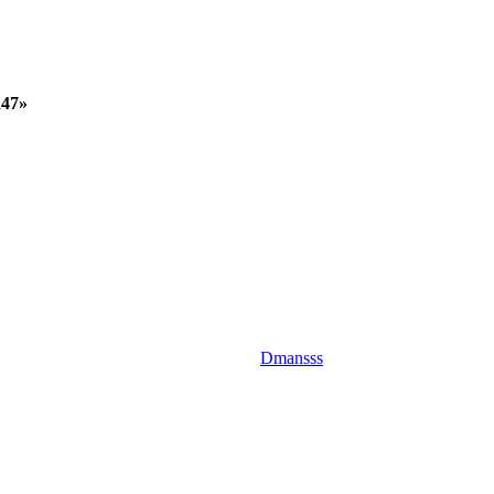
R47»
Dmansss