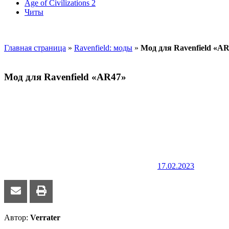
Age of Civilizations 2
Читы
Главная страница
»
Ravenfield: моды
»
Мод для Ravenfield «A
Мод для Ravenfield «AR47»
17.02.2023
Автор:
Verrater