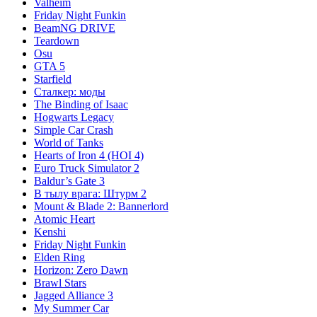
Valheim
Friday Night Funkin
BeamNG DRIVE
Teardown
Osu
GTA 5
Starfield
Сталкер: моды
The Binding of Isaac
Hogwarts Legacy
Simple Car Crash
World of Tanks
Hearts of Iron 4 (HOI 4)
Euro Truck Simulator 2
Baldur’s Gate 3
В тылу врага: Штурм 2
Mount & Blade 2: Bannerlord
Atomic Heart
Kenshi
Friday Night Funkin
Elden Ring
Horizon: Zero Dawn
Brawl Stars
Jagged Alliance 3
My Summer Car