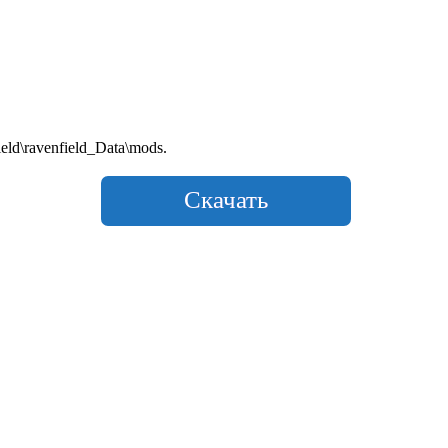
d\ravenfield_Data\mods.
Скачать