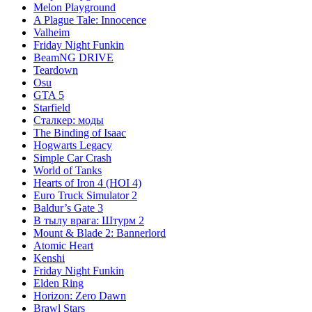
Melon Playground
A Plague Tale: Innocence
Valheim
Friday Night Funkin
BeamNG DRIVE
Teardown
Osu
GTA 5
Starfield
Сталкер: моды
The Binding of Isaac
Hogwarts Legacy
Simple Car Crash
World of Tanks
Hearts of Iron 4 (HOI 4)
Euro Truck Simulator 2
Baldur’s Gate 3
В тылу врага: Штурм 2
Mount & Blade 2: Bannerlord
Atomic Heart
Kenshi
Friday Night Funkin
Elden Ring
Horizon: Zero Dawn
Brawl Stars