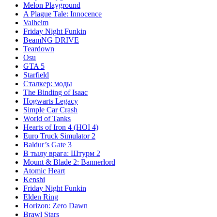
Melon Playground
A Plague Tale: Innocence
Valheim
Friday Night Funkin
BeamNG DRIVE
Teardown
Osu
GTA 5
Starfield
Сталкер: моды
The Binding of Isaac
Hogwarts Legacy
Simple Car Crash
World of Tanks
Hearts of Iron 4 (HOI 4)
Euro Truck Simulator 2
Baldur’s Gate 3
В тылу врага: Штурм 2
Mount & Blade 2: Bannerlord
Atomic Heart
Kenshi
Friday Night Funkin
Elden Ring
Horizon: Zero Dawn
Brawl Stars