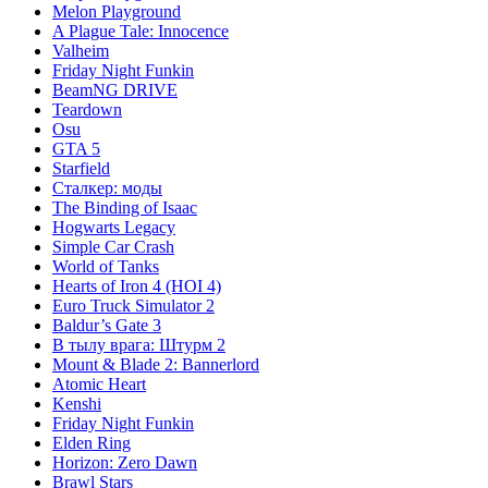
Melon Playground
A Plague Tale: Innocence
Valheim
Friday Night Funkin
BeamNG DRIVE
Teardown
Osu
GTA 5
Starfield
Сталкер: моды
The Binding of Isaac
Hogwarts Legacy
Simple Car Crash
World of Tanks
Hearts of Iron 4 (HOI 4)
Euro Truck Simulator 2
Baldur’s Gate 3
В тылу врага: Штурм 2
Mount & Blade 2: Bannerlord
Atomic Heart
Kenshi
Friday Night Funkin
Elden Ring
Horizon: Zero Dawn
Brawl Stars