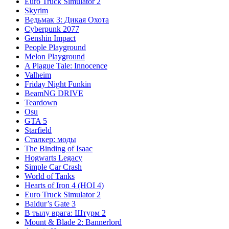
Euro Truck Simulator 2
Skyrim
Ведьмак 3: Дикая Охота
Cyberpunk 2077
Genshin Impact
People Playground
Melon Playground
A Plague Tale: Innocence
Valheim
Friday Night Funkin
BeamNG DRIVE
Teardown
Osu
GTA 5
Starfield
Сталкер: моды
The Binding of Isaac
Hogwarts Legacy
Simple Car Crash
World of Tanks
Hearts of Iron 4 (HOI 4)
Euro Truck Simulator 2
Baldur’s Gate 3
В тылу врага: Штурм 2
Mount & Blade 2: Bannerlord