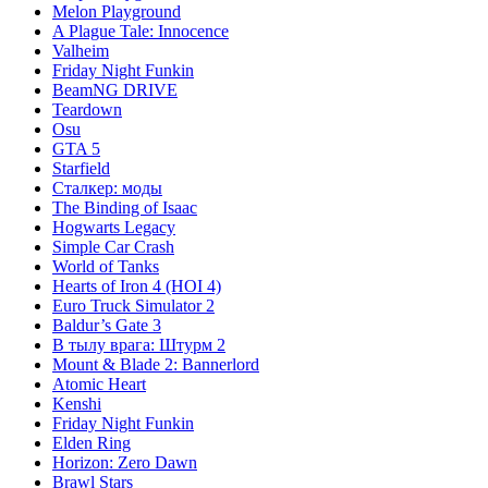
Melon Playground
A Plague Tale: Innocence
Valheim
Friday Night Funkin
BeamNG DRIVE
Teardown
Osu
GTA 5
Starfield
Сталкер: моды
The Binding of Isaac
Hogwarts Legacy
Simple Car Crash
World of Tanks
Hearts of Iron 4 (HOI 4)
Euro Truck Simulator 2
Baldur’s Gate 3
В тылу врага: Штурм 2
Mount & Blade 2: Bannerlord
Atomic Heart
Kenshi
Friday Night Funkin
Elden Ring
Horizon: Zero Dawn
Brawl Stars