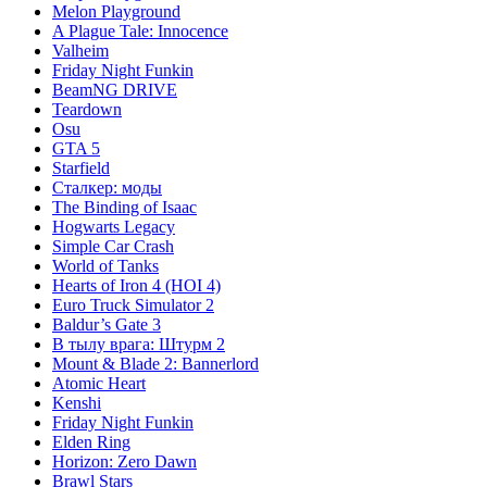
Melon Playground
A Plague Tale: Innocence
Valheim
Friday Night Funkin
BeamNG DRIVE
Teardown
Osu
GTA 5
Starfield
Сталкер: моды
The Binding of Isaac
Hogwarts Legacy
Simple Car Crash
World of Tanks
Hearts of Iron 4 (HOI 4)
Euro Truck Simulator 2
Baldur’s Gate 3
В тылу врага: Штурм 2
Mount & Blade 2: Bannerlord
Atomic Heart
Kenshi
Friday Night Funkin
Elden Ring
Horizon: Zero Dawn
Brawl Stars