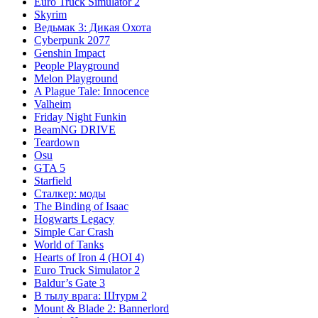
Euro Truck Simulator 2
Skyrim
Ведьмак 3: Дикая Охота
Cyberpunk 2077
Genshin Impact
People Playground
Melon Playground
A Plague Tale: Innocence
Valheim
Friday Night Funkin
BeamNG DRIVE
Teardown
Osu
GTA 5
Starfield
Сталкер: моды
The Binding of Isaac
Hogwarts Legacy
Simple Car Crash
World of Tanks
Hearts of Iron 4 (HOI 4)
Euro Truck Simulator 2
Baldur’s Gate 3
В тылу врага: Штурм 2
Mount & Blade 2: Bannerlord