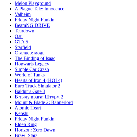
Melon Playground
A Plague Tale: Innocence
Valheim
Friday Night Funkin
BeamNG DRIVE
Teardown
Osu
GTA 5
Starfield
Сталкер: моды
The Binding of Isaac
Hogwarts Legacy
Simple Car Crash
World of Tanks
Hearts of Iron 4 (HOI 4)
Euro Truck Simulator 2
Baldur’s Gate 3
В тылу врага: Штурм 2
Mount & Blade 2: Bannerlord
Atomic Heart
Kenshi
Friday Night Funkin
Elden Ring
Horizon: Zero Dawn
Brawl Stars